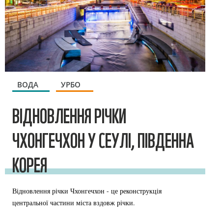
ВОДА
УРБО
ВІДНОВЛЕННЯ РІЧКИ
ЧХОНГЕЧХОН У СЕУЛІ, ПІВДЕННА
КОРЕЯ
Відновлення річки Чхонгечхон - це реконструкція
центральної частини міста вздовж річки.