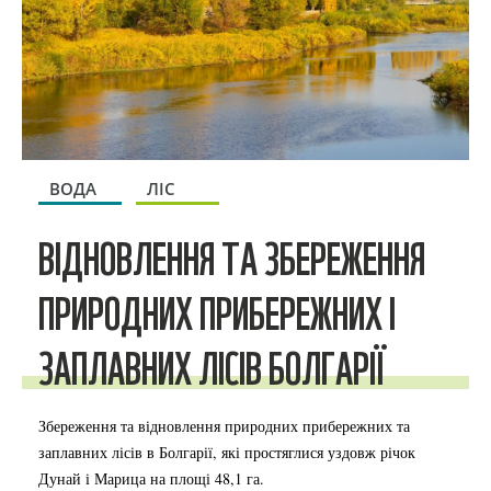
ВОДА
ЛІС
ВІДНОВЛЕННЯ ТА ЗБЕРЕЖЕННЯ
ПРИРОДНИХ ПРИБЕРЕЖНИХ І
ЗАПЛАВНИХ ЛІСІВ БОЛГАРІЇ
Збереження та відновлення природних прибережних та
заплавних лісів в Болгарії, які простяглися уздовж річок
Дунай і Марица на площі 48,1 га.