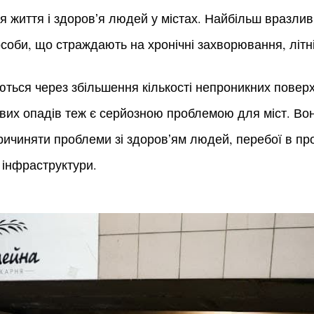
 життя і здоровʼя людей у містах. Найбільш вразли
особи, що страждають на хронічні захворювання, літні
ься через збільшення кількості непроникних поверхо
вих опадів теж є серйозною проблемою для міст. Во
причиняти проблеми зі здоровʼям людей, перебої в пр
 інфраструктури.