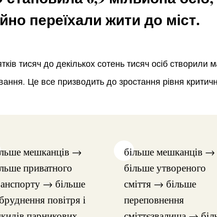
йно переїхали жити до міст.
сятків тисяч до декількох сотень тисяч осіб створили
ивання. Це все призводить до зростання рівня критичн
ільше мешканців →
більше мешканців →
ільше приватного
більше утвореного
ранспорту → більше
сміття → більше
бруднення повітря і
переповнення
икидів парникових
сміттєзвалища → біл