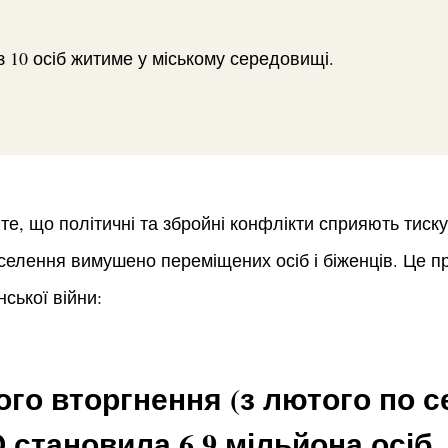
 з 10 осіб житиме у міському середовищі.
те, що політичні та збройні конфлікти сприяють тиску
селення вимушено переміщених осіб і біженців. Це п
нської війни:
го вторгнення (з лютого по с
 становила 6,9 мільйона осіб,