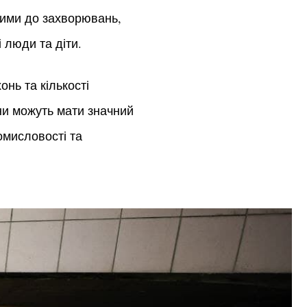
вими до захворювань,
 люди та діти.
нь та кількості
ни можуть мати значний
омисловості та