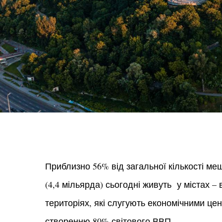
Приблизно 56% від загальної кількості м
(4,4 мільярда) сьогодні живуть у містах –
територіях, які слугують економічними ц
створенню 80% світового ВВП.