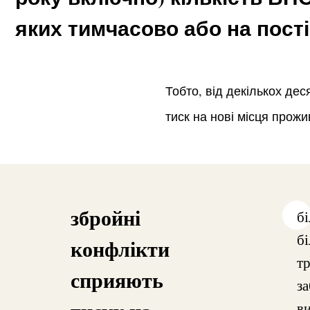
яких тимчасово або на пості
Тобто, від декількох де
тиск на нові місця прож
збройні
б
б
конфлікти
т
сприяють
за
в