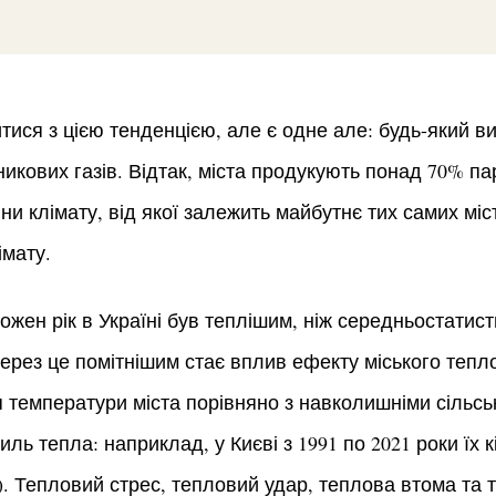
ися з цією тенденцією, але є одне але: будь-який вид
икових газів. Відтак, міста продукують понад 70% пар
и клімату, від якої залежить майбутнє тих самих міст
імату.
ожен рік в Україні був теплішим, ніж середньостатист
ерез це помітнішим стає вплив ефекту міського тепл
 температури міста порівняно з навколишніми сільс
виль тепла: наприклад, у Києві з 1991 по 2021 роки їх 
ів). Тепловий стрес, тепловий удар, теплова втома та