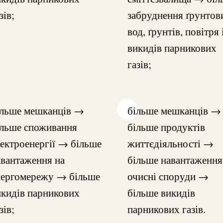
зів;
забруднення ґрунтов
вод, ґрунтів, повітря 
викидів парникових
газів;
ільше мешканців →
більше мешканців →
ільше споживання
більше продуктів
лектроенергії → більше
життєдіяльності →
авантаження на
більше навантаження
нергомережу → більше
очисні споруди →
икидів парникових
більше викидів
зів;
парникових газів.