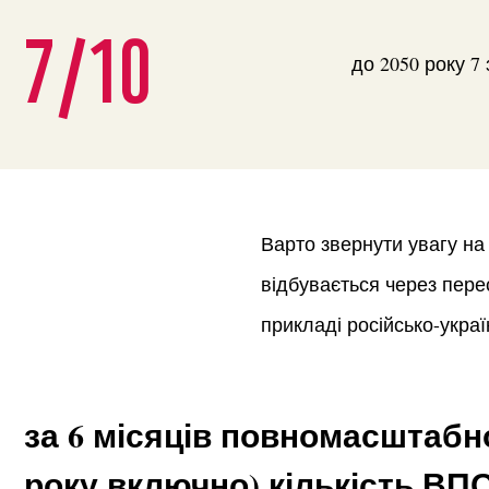
7/10
до 2050 року 7
Варто звернути увагу на 
відбувається через пере
прикладі російсько-украї
за 6 місяців повномасштабно
року включно) кількість ВПО