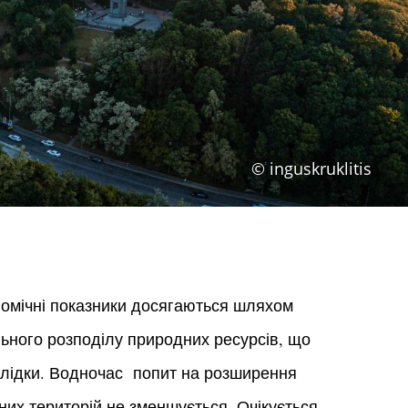
© inguskruklitis
номічні показники досягаються шляхом
ьного розподілу природних ресурсів, що
слідки. Водночас попит на розширення
их територій не зменшується. Очікується,