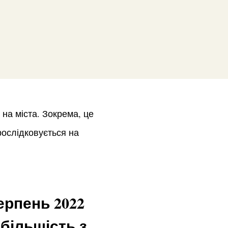
 на міста. Зокрема, це
рослідковується на
ерпень 2022
 більшість з