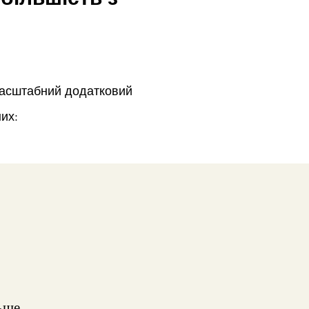
 масштабний додатковий
их:
ьше