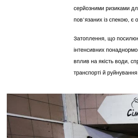
серйозними ризиками для
пов’язаних із спекою, є 
Затоплення, що посилюют
інтенсивних понаднормо
вплив на якість води, с
транспорті й руйнування