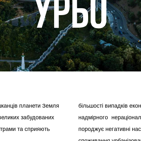
УРБО
ешканців планети Земля
більшості випадків еко
 великих забудованих
надмірного нераціонал
ентрами та сприяють
породжує негативні на
споживання урбанізован