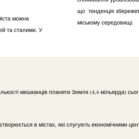
що тенденція збережеть
міста можна
міському середовищі.
й та сталими. У
кількості мешканців планети Земля (4,4 мільярда) сьог
створюється в містах, які слугують економічними цен