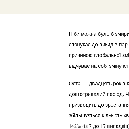
Ніби можна було б змирит
спонукає до викидів парн
причиною глобальної змін
відчуває на собі зміну кл
Останні двадцять років к
довготривалий період. Ч
призводить до зростання
збільшується кількість х
142% (із 7 до 17 випадк