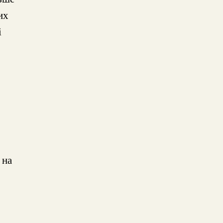
их
і
 на