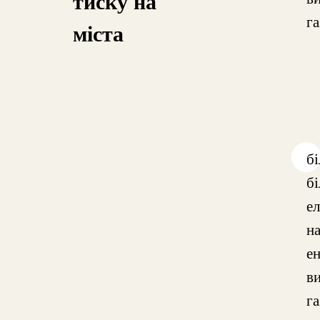
тиску на
га
міста
б
б
е
н
е
в
га