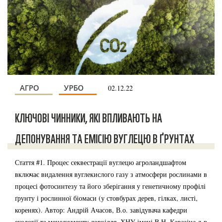
АГРО
УРБО
02.12.22
КЛЮЧОВІ ЧИННИКИ, ЯКІ ВПЛИВАЮТЬ НА
ДЕПОНУВАННЯ ТА ЕМІСІЮ ВУГЛЕЦЮ В ҐРУНТАХ
Стаття #1. Процес секвестрації вуглецю агроландшафтом
включає видалення вуглекислого газу з атмосфери рослинами в
процесі фотосинтезу та його зберігання у генетичному профілі
ґрунту і рослинної біомаси (у стовбурах дерев, гілках, листі,
коренях). Автор: Андрій Ачасов, В.о. завідувача кафедри
екології та менеджменту довкілля, ХНУ імені В.Н. Каразіна д-р