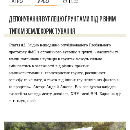
АГРО
УРБО
02.12.22
ДЕПОНУВАННЯ ВУГЛЕЦЮ ҐРУНТАМИ ПІД РІЗНИМ
ТИПОМ ЗЕМЛЕКОРИСТУВАННЯ
Стаття #2. Згідно нещодавно опублікованого Глобального
протоколу ФАО з органічного вуглецю в ґрунті, «масштаби та
темпи поглинання вуглецю в ґрунтах можуть сильно
змінюватись в залежності від різних практик
землекористування, характеристик ґрунту, рослинності,
рельєфу та клімату, а також від інших ґрунтотвірних факторів
та процесів». Автор: Андрій Ачасов, В.о. завідувача кафедри
екології та менеджменту довкілля, ХНУ імені В.Н. Каразіна д-р
с.-г. наук, проф.