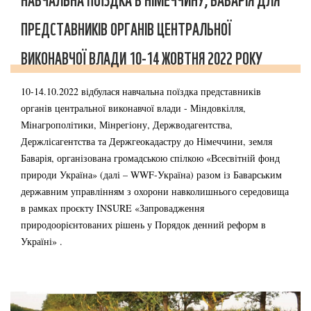
НАВЧАЛЬНА ПОЇЗДКА В НІМЕЧЧИНУ, БАВАРІЯ ДЛЯ
ПРЕДСТАВНИКІВ ОРГАНІВ ЦЕНТРАЛЬНОЇ
ВИКОНАВЧОЇ ВЛАДИ 10-14 ЖОВТНЯ 2022 РОКУ
10-14.10.2022 відбулася навчальна поїздка представників
органів центральної виконавчої влади - Міндовкілля,
Мінагрополітики, Мінрегіону, Держводагентства,
Держлісагентства та Держгеокадастру до Німеччини, земля
Баварія, організована громадською спілкою «Всесвітній фонд
природи Україна» (далі – WWF-Україна) разом із Баварським
державним управлінням з охорони навколишнього середовища
в рамках проєкту INSURE «Запровадження
природоорієнтованих рішень у Порядок денний реформ в
Україні» .