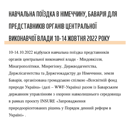
НАВЧАЛЬНА ПОЇЗДКА В НІМЕЧЧИНУ, БАВАРІЯ ДЛЯ
ПРЕДСТАВНИКІВ ОРГАНІВ ЦЕНТРАЛЬНОЇ
ВИКОНАВЧОЇ ВЛАДИ 10-14 ЖОВТНЯ 2022 РОКУ
10-14.10.2022 відбулася навчальна поїздка представників
органів центральної виконавчої влади - Міндовкілля,
Мінагрополітики, Мінрегіону, Держводагентства,
Держлісагентства та Держгеокадастру до Німеччини, земля
Баварія, організована громадською спілкою «Всесвітній фонд
природи Україна» (далі – WWF-Україна) разом із Баварським
державним управлінням з охорони навколишнього середовища
в рамках проєкту INSURE «Запровадження
природоорієнтованих рішень у Порядок денний реформ в
Україні» .