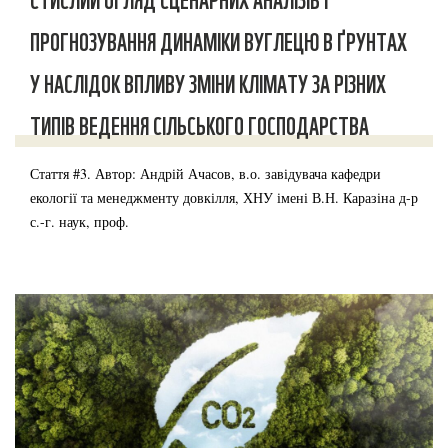
СТИСЛИЙ ОГЛЯД СЦЕНАРНИХ АНАЛІЗІВ І
ПРОГНОЗУВАННЯ ДИНАМІКИ ВУГЛЕЦЮ В ҐРУНТАХ
У НАСЛІДОК ВПЛИВУ ЗМІНИ КЛІМАТУ ЗА РІЗНИХ
ТИПІВ ВЕДЕННЯ СІЛЬСЬКОГО ГОСПОДАРСТВА
Стаття #3. Автор: Андрій Ачасов, в.о. завідувача кафедри
екології та менеджменту довкілля, ХНУ імені В.Н. Каразіна д-р
с.-г. наук, проф.