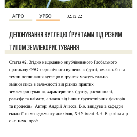
АГРО
УРБО
02.12.22
ДЕПОНУВАННЯ ВУГЛЕЦЮ ҐРУНТАМИ ПІД РІЗНИМ
ТИПОМ ЗЕМЛЕКОРИСТУВАННЯ
Стаття #2. Згідно нещодавно опублікованого Глобального
протоколу ФАО з органічного вуглецю в ґрунті, «масштаби та
темпи поглинання вуглецю в ґрунтах можуть сильно
змінюватись в залежності від різних практик
землекористування, характеристик ґрунту, рослинності,
рельєфу та клімату, а також від інших ґрунтотвірних факторів
та процесів». Автор: Андрій Ачасов, В.о. завідувача кафедри
екології та менеджменту довкілля, ХНУ імені В.Н. Каразіна д-р
с.-г. наук, проф.