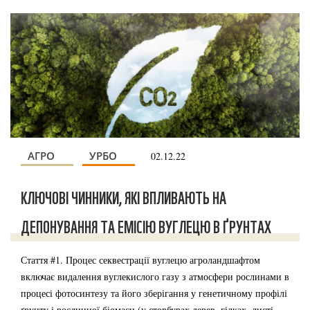
АГРО
УРБО
02.12.22
КЛЮЧОВІ ЧИННИКИ, ЯКІ ВПЛИВАЮТЬ НА
ДЕПОНУВАННЯ ТА ЕМІСІЮ ВУГЛЕЦЮ В ҐРУНТАХ
Стаття #1. Процес секвестрації вуглецю агроландшафтом
включає видалення вуглекислого газу з атмосфери рослинами в
процесі фотосинтезу та його зберігання у генетичному профілі
ґрунту і рослинної біомаси (у стовбурах дерев, гілках, листі,