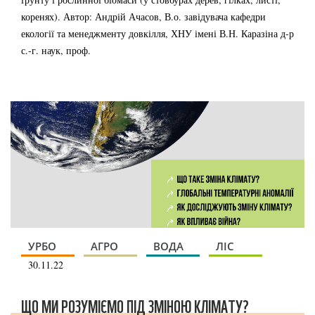
коренях). Автор: Андрій Ачасов, В.о. завідувача кафедри
екології та менеджменту довкілля, ХНУ імені В.Н. Каразіна д-р
с.-г. наук, проф.
УРБО
АГРО
ВОДА
ЛІС
30.11.22
ЩО МИ РОЗУМІЄМО ПІД ЗМІНОЮ КЛІМАТУ?