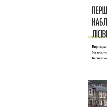
ПЕРШ
НАБЛ
ЛІСІ
Впровадже
багатофун
Карпатськ