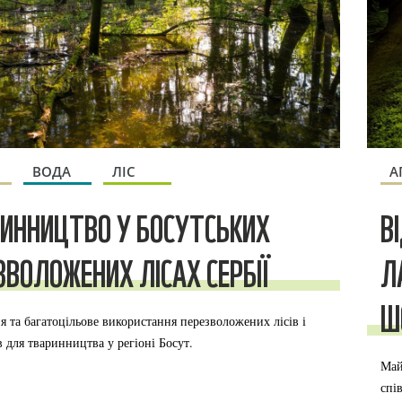
ВОДА
ЛІС
А
ИННИЦТВО У БОСУТСЬКИХ
В
ЗВОЛОЖЕНИХ ЛІСАХ СЕРБІЇ
Л
Ш
я та багатоцільове використання перезволожених лісів і
в для тваринництва у регіоні Босут.
Май
спі