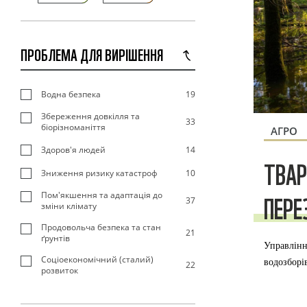
ПРОБЛЕМА ДЛЯ ВИРІШЕННЯ
Водна безпека
19
Збереження довкілля та
33
біорізноманіття
АГРО
Здоров'я людей
14
ТВАР
Зниження ризику катастроф
10
Пом'якшення та адаптація до
ПЕРЕ
37
зміни клімату
Продовольча безпека та стан
21
ґрунтів
Управлінн
Соціоекономічний (сталий)
водозборі
22
розвиток