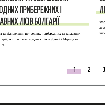
ОДНИХ ПРИБЕРЕЖНИХ І
Л
АВНИХ ЛІСІВ БОЛГАРІЇ
Фор
дер
вис
я та відновлення природних прибережних та заплавних
лгарії, які простяглися уздовж річок Дунай і Марица на
 га.
1
2