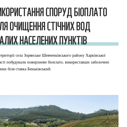
ИКОРИСТАННЯ СПОРУД БІОПЛАТО
ЛЯ ОЧИЩЕННЯ СТІЧНИХ ВОД
АЛИХ НАСЕЛЕНИХ ПУНКТІВ
території села Зорянське Шевченківського району Харківської
асті побудували поверхневе біоплато, використавши заболочені
янки біля ставка Беньківський.