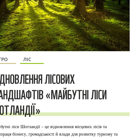
ГРО
ЛІС
ІДНОВЛЕННЯ ЛІСОВИХ
АНДШАФТІВ «МАЙБУТНІ ЛІСИ
ОТЛАНДІЇ»
бутні ліси Шотландії – це відновлення місцевих лісів та
впраця бізнесу, громадськості й влади для розвитку туризму та