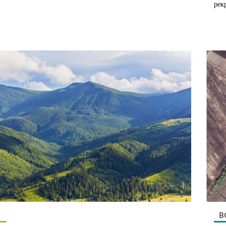
рек
В