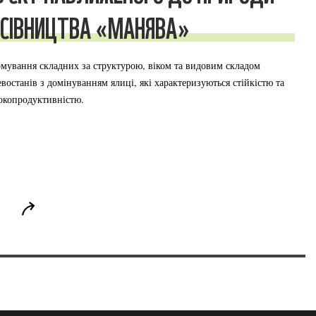
ІСІВНИЦТВА «МАНЯВА»
мування складних за структурою, віком та видовим складом
евостанів з домінуванням ялиці, які характеризуються стійкістю та
окопродуктивністю.
3