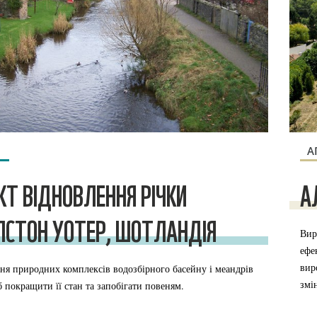
А
КТ ВІДНОВЛЕННЯ РІЧКИ
А
СТОН УОТЕР, ШОТЛАНДІЯ
Вир
ефе
вир
ня природних комплексів водозбірного басейну і меандрів
змі
б покращити її стан та запобігати повеням.