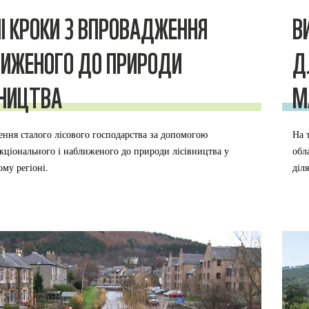
І КРОКИ З ВПРОВАДЖЕННЯ
В
ИЖЕНОГО ДО ПРИРОДИ
Д
ВНИЦТВА
М
ння сталого лісового господарства за допомогою
На 
кціонального і наближеного до природи лісівництва у
обл
ому регіоні.
діл