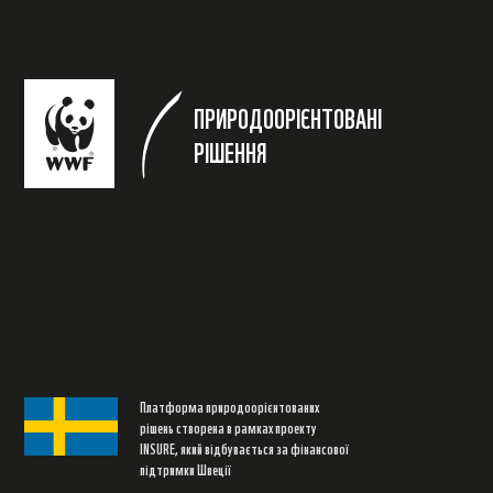
ПРИРОДООРІЄНТОВАНІ
РІШЕННЯ
Платформа природоорієнтованих
рішень створена в рамках проекту
INSURE, який відбувається за фінансової
підтримки Швеції