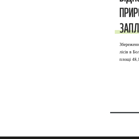
ПРИР
ЗАПЛ
Збереженн
лісів в Бо
площі 48,1