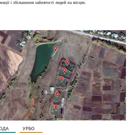
реації і збільшення зайнятості людей на місцях.
ОДА
УРБО