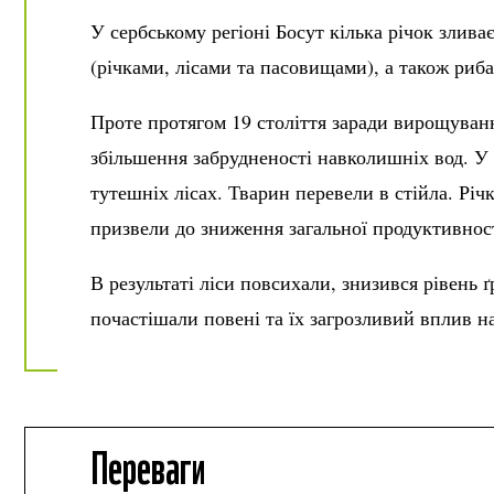
У сербському регіоні Босут кілька річок злив
(річками, лісами та пасовищами), а також риба
Проте протягом 19 століття заради вирощуванн
збільшення забрудненості навколишніх вод. У 
тутешніх лісах. Тварин перевели в стійла. Рі
призвели до зниження загальної продуктивності 
В результаті ліси повсихали, знизився рівень 
почастішали повені та їх загрозливий вплив на
Переваги