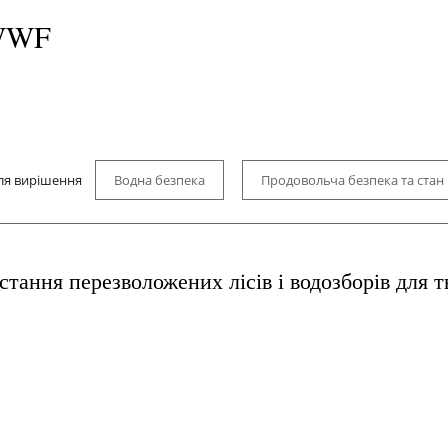
 WWF
ля вирішення
Водна безпека
Продовольча безпека та стан 
с
Лука
Тип рішення
Відновлення
Збере
стання перезволожених лісів і водозборів для т
Приклади втілених рішень
Світ
Дозвільні пр