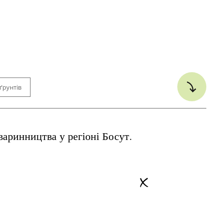
ґрунтів
ження
Стале управління
варинництва у регіоні Босут.
оцедури для впровадження
Не потрібні