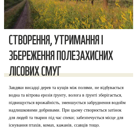
СТВОРЕННЯ, УТРИМАННЯ І
ЗБЕРЕЖЕННЯ ПОЛЕЗАХИСНИХ
ЛІСОВИХ СМУГ
Завдяки висадці дерев та кущів між полями, не відбувається
водна та вітрова ерозія ґрунту, волога в ґрунті зберігається,
підвищується врожайність, зменшується забруднення водойм
надлишковими добривами. При цьому створюється затінок
для людей та тварин під час спеки; забезпечується місце для
існування птахів, комах, кажанів, ссавців тощо.