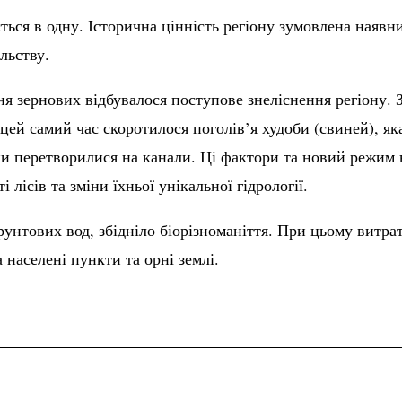
ається в одну. Історична цінність регіону зумовлена ная
льству.
я зернових відбувалося поступове знеліснення регіону. 
цей самий час скоротилося поголів’я худоби (свиней), як
чки перетворилися на канали. Ці фактори та новий режим 
лісів та зміни їхньої унікальної гідрології.
ґрунтових вод, збідніло біорізноманіття. При цьому витра
 населені пункти та орні землі.