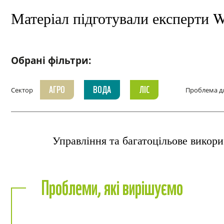
Матеріал підготували експерти
Обрані фільтри:
АГРО
ВОДА
ЛІС
Сектор
Проблема д
Тип екосистеми
Агро
Вода
Заплава
Лі
Управління та багатоцільове викори
Місце впровадження
Ліс
Природоохоронна територія
Проблеми, які вирішуємо