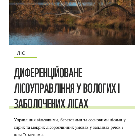
ЛІС
ДИФЕРЕНЦІЙОВАНЕ
ЛІСОУПРАВЛІННЯ У ВОЛОГИХ І
ЗАБОЛОЧЕНИХ ЛІСАХ
Управління вільховими, березовими та сосновими лісами у
сирих та мокрих лісорослинних умовах у заплавах річок і
поза їх межами.