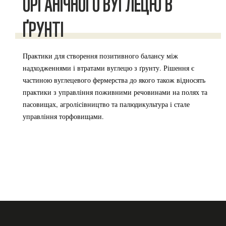
ОРГАНІЧНОГО ВУГЛЕЦЮ В
ҐРУНТІ
Практики для створення позитивного балансу між
надходженнями і втратами вуглецю з ґрунту. Рішення є
частиною вуглецевого фермерства до якого також відносять
практики з управління поживними речовинами на полях та
пасовищах, агролісівництво та палюдикультура і стале
управління торфовищами.