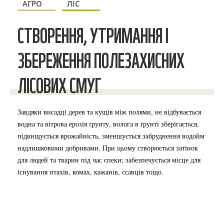
АГРО
ЛІС
СТВОРЕННЯ, УТРИМАННЯ І
ЗБЕРЕЖЕННЯ ПОЛЕЗАХИСНИХ
ЛІСОВИХ СМУГ
Завдяки висадці дерев та кущів між полями, не відбувається
водна та вітрова ерозія ґрунту, волога в ґрунті зберігається,
підвищується врожайність, зменшується забруднення водойм
надлишковими добривами. При цьому створюється затінок
для людей та тварин під час спеки; забезпечується місце для
існування птахів, комах, кажанів, ссавців тощо.