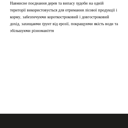
Навмисне поєднання дерев та випасу худоби на одній
території використовується для отримання лісової продукції і
корму, забезпечуючи короткостроковий і довгостроковий
дохід, захищаючи ґрунт від ерозії, покращуючи якість води та
збільшуючи різноманіття