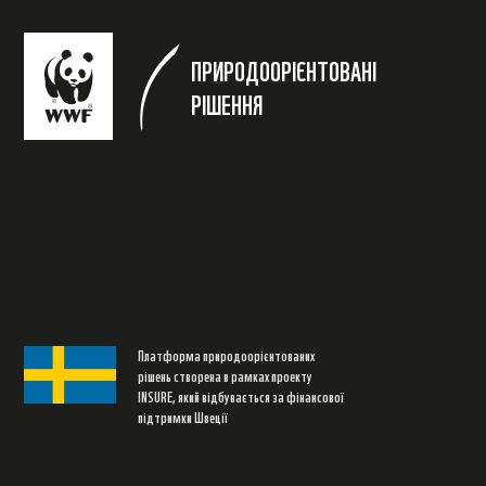
ПРИРОДООРІЄНТОВАНІ
РІШЕННЯ
Платформа природоорієнтованих
рішень створена в рамках проекту
INSURE, який відбувається за фінансової
підтримки Швеції