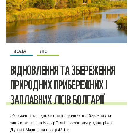
ВОДА
ЛІС
ВІДНОВЛЕННЯ ТА ЗБЕРЕЖЕННЯ
ПРИРОДНИХ ПРИБЕРЕЖНИХ І
ЗАПЛАВНИХ ЛІСІВ БОЛГАРІЇ
Збереження та відновлення природних прибережних та
заплавних лісів в Болгарії, які простяглися уздовж річок
Дунай і Марица на площі 48,1 га.