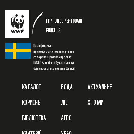
ПРИРОДООРІЄНТОВАНІ
РІШЕННЯ
Платформа
природоорієнтованих рішень
створена в рамках проекту
INSURE, який відбувається за
фінансової підтримки Швеції
КАТАЛОГ
ВОДА
АКТУАЛЬНЕ
КОРИСНЕ
ЛІС
ХТО МИ
БІБЛІОТЕКА
АГРО
КРИТЕРІЇ
УРБО