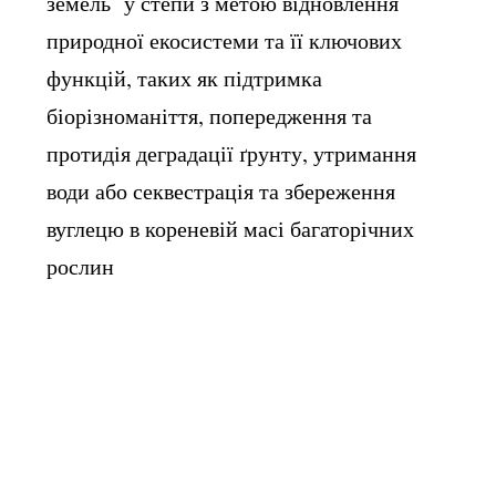
земель у степи з метою відновлення
природної екосистеми та її ключових
Пом'якшення та адаптація до зміни клімату
функцій, таких як підтримка
Соціоекономічний (сталий) розвиток
біорізноманіття, попередження та
протидія деградації ґрунту, утримання
Тип екосистеми
Степ
води або секвестрація та збереження
Тип рішення
Відновлення
Стале управління
вуглецю в кореневій масі багаторічних
рослин
Місце впровадження
Громада
Місто
Природоохоронна територія
Регіон
Село
Сільськогоспордарська ділянка
Приклади втілених рішень
Світ
Україна