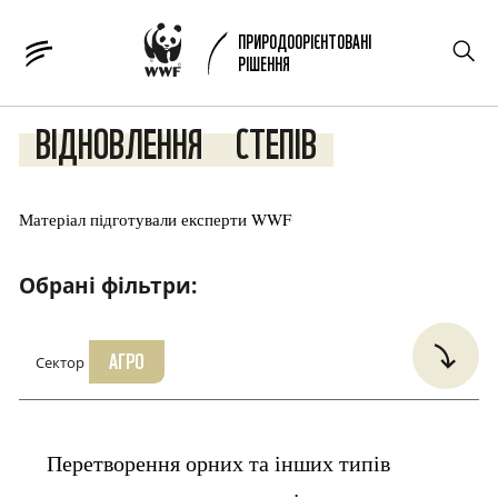
ПРИРОДООРІЄНТОВАНІ
РІШЕННЯ
ВІДНОВЛЕННЯ
СТЕПІВ
Матеріал підготували експерти WWF
Обрані фільтри:
АГРО
Сектор
Проблема для вирішення
Водна безпека
Перетворення орних та інших типів
Збереження довкілля та біорізноманіття