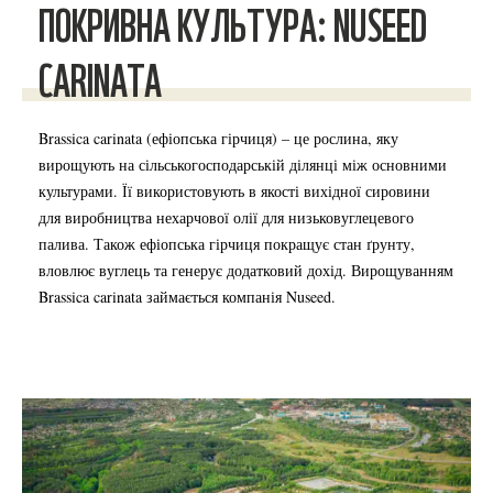
ПОКРИВНА КУЛЬТУРА: NUSEED
CARINATA
Brassica carinata (ефіопська гірчиця) – це рослина, яку
вирощують на сільськогосподарській ділянці між основними
культурами. Її використовують в якості вихідної сировини
для виробництва нехарчової олії для низьковуглецевого
палива. Також ефіопська гірчиця покращує стан ґрунту,
вловлює вуглець та генерує додатковий дохід. Вирощуванням
Brassica carinata займається компанія Nuseed.