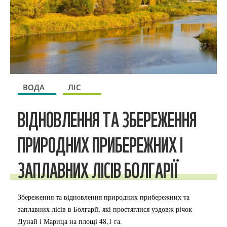
ВОДА
ЛІС
ВІДНОВЛЕННЯ ТА ЗБЕРЕЖЕННЯ
ПРИРОДНИХ ПРИБЕРЕЖНИХ І
ЗАПЛАВНИХ ЛІСІВ БОЛГАРІЇ
Збереження та відновлення природних прибережних та
заплавних лісів в Болгарії, які простяглися уздовж річок
Дунай і Марица на площі 48,1 га.